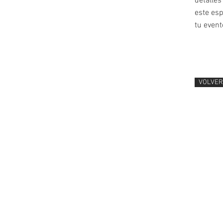
detalles
este esp
tu event
VOLVER